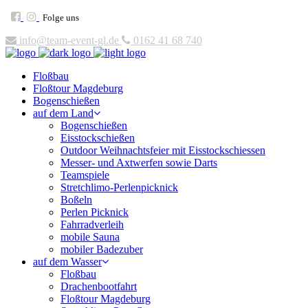
Folge uns
info@team-event-gl.de
0162 41 68 740
Floßbau
Floßtour Magdeburg
Bogenschießen
auf dem Land
Bogenschießen
Eisstockschießen
Outdoor Weihnachtsfeier mit Eisstockschiessen
Messer- und Axtwerfen sowie Darts
Teamspiele
Stretchlimo-Perlenpicknick
Boßeln
Perlen Picknick
Fahrradverleih
mobile Sauna
mobiler Badezuber
auf dem Wasser
Floßbau
Drachenbootfahrt
Floßtour Magdeburg