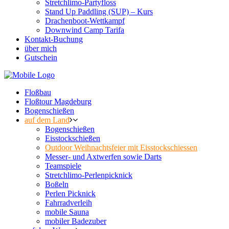
Stretchlimo-Partyfloss
Stand Up Paddling (SUP) – Kurs
Drachenboot-Wettkampf
Downwind Camp Tarifa
Kontakt-Buchung
über mich
Gutschein
Floßbau
Floßtour Magdeburg
Bogenschießen
auf dem Land
Bogenschießen
Eisstockschießen
Outdoor Weihnachtsfeier mit Eisstockschiessen
Messer- und Axtwerfen sowie Darts
Teamspiele
Stretchlimo-Perlenpicknick
Boßeln
Perlen Picknick
Fahrradverleih
mobile Sauna
mobiler Badezuber